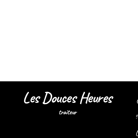
Les Douces Heures
traiteur
g
Galétou roulé
L