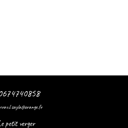
0674740858
eraud.cayla@orange.fr
 - salé -
e petit verger